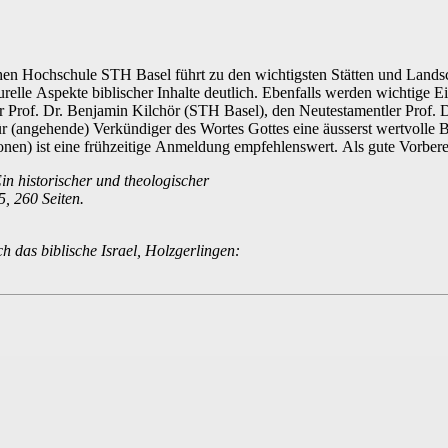
ischen Hochschule STH Basel führt zu den wichtigsten Stätten und Lan
relle Aspekte biblischer Inhalte deutlich. Ebenfalls werden wichtige Ei
er Prof. Dr. Benjamin Kilchör (STH Basel), den Neutestamentler Prof. D
für (angehende) Verkündiger des Wortes Gottes eine äusserst wertvolle B
onen) ist eine frühzeitige Anmeldung empfehlenswert. Als gute Vorbe
in historischer und theologischer
5, 260 Seiten.
h das biblische Israel, Holzgerlingen: