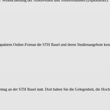
ur Verabschiedung der Absolventen und Absolventinnen (Diplomfeier).
kompaktem Online-Format die STH Basel und deren Studienangebote ken
tag an der STH Basel statt. Dort haben Sie die Gelegenheit, die Hoc