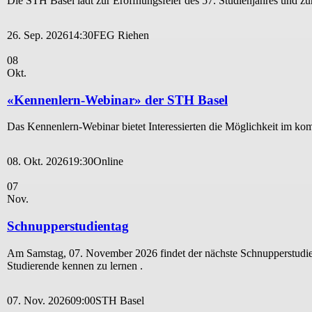
Die STH Basel lädt zur Eröffnungsfeier des 57. Studienjahres und z
26. Sep. 2026
14:30
FEG Riehen
08
Okt.
«Kennenlern-Webinar» der STH Basel
Das Kennenlern-Webinar bietet Interessierten die Möglichkeit im 
08. Okt. 2026
19:30
Online
07
Nov.
Schnupperstudientag
Am Samstag, 07. November 2026 findet der nächste Schnupperstudien
Studierende kennen zu lernen .
07. Nov. 2026
09:00
STH Basel