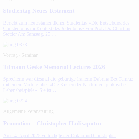
Studientag Neues Testament
Bericht zum neutestamentlichen Studientag «Die Entstehung des
Christentums im Kontext des Judentums» von Prof. Dr. Christian
Stettler Am Samstag, 25.…
Vortrag / Seminar
Tilmann Geske Memorial Lectures 2026
Sprecherin war diesmal die gebürtige Iranerin Dabrina Bet Tamraz
mit einem Vortrag über «Die Kosten der Nachfolge: praktische
Lebensbeispiele» Sie ist…
Allgemeine Veranstaltung
Promotion – Christopher Hadisaputro
Am 14. April 2026 verteidigte der Doktorand Christopher