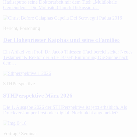
Hadisaputro seine Doktorarbeit mir dem Titel: „Multilokale
Gemeinden – Die Multisite-Church Diskussion…
Bericht, Forschung
Der Hohepriester Kaiphas und seine «Familie»
Ein Artikel von Prof. Dr. Jacob Thiessen (Fachbereichsleiter Neues
Testament & Rektor der STH Basel) Einführung Die Suche nach
dem…
STHPerspektive
STHPerspektive März 2026
Die 1. Ausgabe 2026 der STHPerspektive ist jetzt erhältlich. Als
Druckversion per Post oder digital. Noch nicht angemeldet?
Vortrag / Seminar