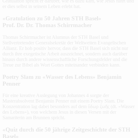
Gratulation spricht er darüber, wie es dazu kam, wie Jesus führt und
er dies selbst in seinem Leben erlebt hat.
«Gratulation zu 50 Jahren STH Basel»
Prof. Dr. Dr. Thomas Schirrmacher
Thomas Schirrmacher ist Alumnus der STH Basel und
Stellvertretender Generalsekretär der Weltweiten Evangelischen
Allianz. Er hob positiv hervor, dass die STH Basel sich nicht nur
durch ihre exegetische Arbeit auszeichnet, sondern auch darüber
hinaus durch andere wissenschaftliche Forschungsfelder und die
Treue zur Bibel als Wort Gottes miteinander verbinden kann.
Poetry Slam zu «Wasser des Lebens» Benjamin
Penner
Für eine kreative Auslegung von Johannes 4 sorgte der
Masterabsolvent Benjamin Penner mit einem Poetry Slam. Die
Konzentration lag dabei besonders auf dem ὕδωρ ζωῆς (dt. «Wasser
des Lebens»), von welchem Jesus in diesen Versen mit der
Samariterin am Brunnen spricht.
«Quiz durch die 50 jährige Zeitgeschichte der STH
Basel»