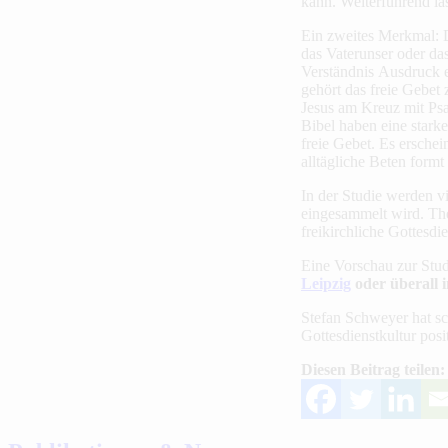
kann. Weiterführend läs
Ein zweites Merkmal: D
das Vaterunser oder da
Verständnis Ausdruck e
gehört das freie Gebet 
Jesus am Kreuz mit Psa
Bibel haben eine stark
freie Gebet. Es erschei
alltägliche Beten formt
In der Studie werden v
eingesammelt wird. The
freikirchliche Gottesdi
Eine Vorschau zur Studi
Leipzig
oder überall
Stefan Schweyer hat sc
Gottesdienstkultur pos
Diesen Beitrag teilen: