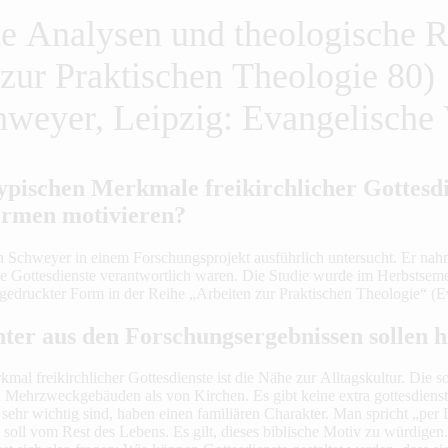
e Analysen und theologische R
 zur Praktischen Theologie 80)
hweyer, Leipzig: Evangelische V
typischen Merkmale freikirchlicher Gottesdi
ormen motivieren?
n Schweyer in einem Forschungsprojekt ausführlich untersucht. Er nahm 
die Gottesdienste verantwortlich waren. Die Studie wurde im Herbstsem
 gedruckter Form in der Reihe „Arbeiten zur Praktischen Theologie“ (Ev
hter aus den Forschungsergebnissen sollen h
mal freikirchlicher Gottesdienste ist die Nähe zur Alltagskultur. Die 
 Mehrzweckgebäuden als von Kirchen. Es gibt keine extra gottesdienst
 sehr wichtig sind, haben einen familiären Charakter. Man spricht „per
soll vom Rest des Lebens. Es gilt, dieses biblische Motiv zu würdigen. 