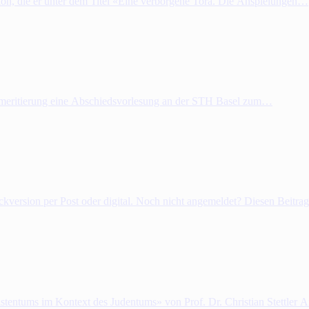
tion, die er unter dem Titel «Eine verborgene Tora. Die Anspielungen…
 Emeritierung eine Abschiedsvorlesung an der STH Basel zum…
uckversion per Post oder digital. Noch nicht angemeldet? Diesen Beitr
istentums im Kontext des Judentums» von Prof. Dr. Christian Stettler