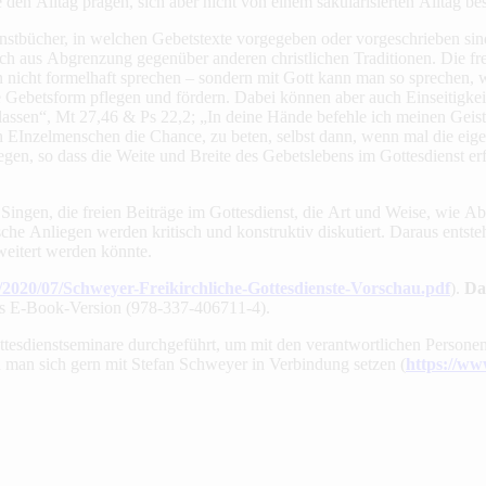
e den Alltag prägen, sich aber nicht von einem säkularisierten Alltag b
enstbücher, in welchen Gebetstexte vorgegeben oder vorgeschrieben si
uch aus Abgrenzung gegenüber anderen christlichen Traditionen. Die fre
nicht formelhaft sprechen – sondern mit Gott kann man so sprechen, w
se Gebetsform pflegen und fördern. Dabei können aber auch Einseitigkeite
assen“, Mt 27,46 & Ps 22,2; „In deine Hände befehle ich meinen Geis
 EInzelmenschen die Chance, zu beten, selbst dann, wenn mal die eigen
legen, so dass die Weite und Breite des Gebetslebens im Gottesdienst e
 Singen, die freien Beiträge im Gottesdienst, die Art und Weise, wie A
he Anliegen werden kritisch und konstruktiv diskutiert. Daraus entste
weitert werden könnte.
/2020/07/Schweyer-Freikirchliche-Gottesdienste-Vorschau.pdf
).
Da
s E-Book-Version (978-337-406711-4).
tesdienstseminare durchgeführt, um mit den verantwortlichen Personen
n man sich gern mit Stefan Schweyer in Verbindung setzen (
https://ww