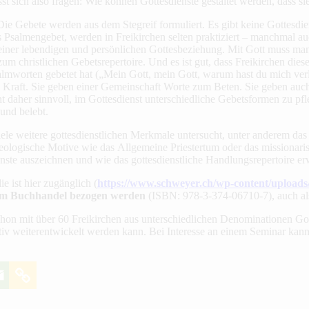
st sich also fragen: Wie können Gottesdienste gestaltet werden, dass si
ie Gebete werden aus dem Stegreif formuliert. Es gibt keine Gottesdi
s Psalmengebet, werden in Freikirchen selten praktiziert – manchmal a
iner lebendigen und persönlichen Gottesbeziehung. Mit Gott muss man 
zum christlichen Gebetsrepertoire. Und es ist gut, dass Freikirchen die
lmworten gebetet hat („Mein Gott, mein Gott, warum hast du mich verl
e Kraft. Sie geben einer Gemeinschaft Worte zum Beten. Sie geben auch
nt daher sinnvoll, im Gottesdienst unterschiedliche Gebetsformen zu pf
 und belebt.
iele weitere gottesdienstlichen Merkmale untersucht, unter anderem das
ologische Motive wie das Allgemeine Priestertum oder das missionarisc
enste auszeichnen und wie das gottesdienstliche Handlungsrepertoire er
e ist hier zugänglich (
https://www.schweyer.ch/wp-content/uploads
 im Buchhandel bezogen werden
(ISBN: 978-3-374-06710-7), auch al
hon mit über 60 Freikirchen aus unterschiedlichen Denominationen Got
itiv weiterentwickelt werden kann. Bei Interesse an einem Seminar kan