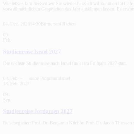
Wie letztes Jahr heissen wir Sie wieder herzlich willkommen im Ca
vorweihnachtlichen Gesprächen das Jahr ausklingen lassen. Es erwa
04. Dez. 2026
14:30
Bürgersaal Riehen
08
Feb.
Studienreise Israel 2027
Die nächste Studienreise nach Israel findet im Frühjahr 2027 statt.
08. Feb. –
siehe Programm
Israel
18. Feb. 2027
09
Sep.
Studienreise Jordanien 2027
Reisebegleiter: Prof. Dr. Benjamin Kilchör, Prof. Dr. Jacob Thiessen 