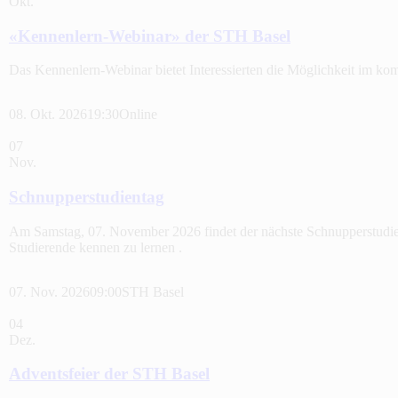
Okt.
«Kennenlern-Webinar» der STH Basel
Das Kennenlern-Webinar bietet Interessierten die Möglichkeit im 
08. Okt. 2026
19:30
Online
07
Nov.
Schnupperstudientag
Am Samstag, 07. November 2026 findet der nächste Schnupperstudien
Studierende kennen zu lernen .
07. Nov. 2026
09:00
STH Basel
04
Dez.
Adventsfeier der STH Basel