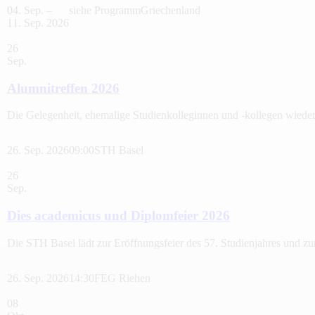
04. Sep. –
siehe Programm
Griechenland
11. Sep. 2026
26
Sep.
Alumnitreffen 2026
Die Gelegenheit, ehemalige Studienkolleginnen und -kollegen wieder z
26. Sep. 2026
09:00
STH Basel
26
Sep.
Dies academicus und Diplomfeier 2026
Die STH Basel lädt zur Eröffnungsfeier des 57. Studienjahres und z
26. Sep. 2026
14:30
FEG Riehen
08