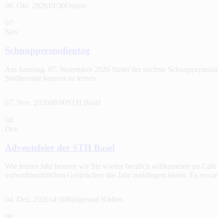
08. Okt. 2026
19:30
Online
07
Nov.
Schnupperstudientag
Am Samstag, 07. November 2026 findet der nächste Schnupperstudien
Studierende kennen zu lernen .
07. Nov. 2026
09:00
STH Basel
04
Dez.
Adventsfeier der STH Basel
Wie letztes Jahr heissen wir Sie wieder herzlich willkommen im Ca
vorweihnachtlichen Gesprächen das Jahr ausklingen lassen. Es erwa
04. Dez. 2026
14:30
Bürgersaal Riehen
08