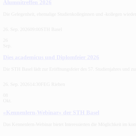
Alumnitreffen 2026
Die Gelegenheit, ehemalige Studienkolleginnen und -kollegen wieder z
26. Sep. 2026
09:00
STH Basel
26
Sep.
Dies academicus und Diplomfeier 2026
Die STH Basel lädt zur Eröffnungsfeier des 57. Studienjahres und z
26. Sep. 2026
14:30
FEG Riehen
08
Okt.
«Kennenlern-Webinar» der STH Basel
Das Kennenlern-Webinar bietet Interessierten die Möglichkeit im 