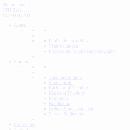
Skip to content
STH Basel
MENU
MENU
Aktuell
Publikationen & News
Veranstaltungen
Professoren / Studierenden begegnen
Studium
Theologiestudium
Studienprofil
Bachelor of Theology
Master of Theology
Promotion
Habilitation
Weitere Studienangebote
Service Studierende
Professoren
Alumni