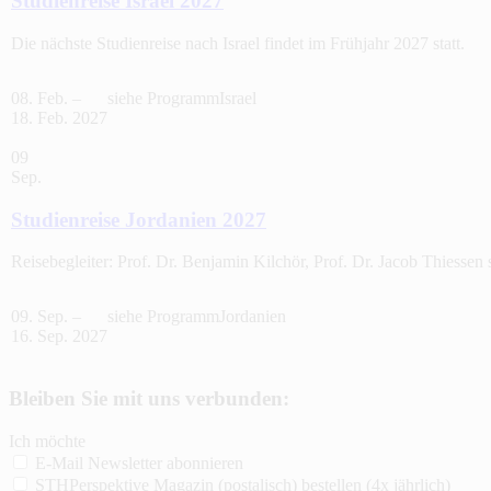
Studienreise Israel 2027
Die nächste Studienreise nach Israel findet im Frühjahr 2027 statt.
08. Feb. –
siehe Programm
Israel
18. Feb. 2027
09
Sep.
Studienreise Jordanien 2027
Reisebegleiter: Prof. Dr. Benjamin Kilchör, Prof. Dr. Jacob Thiessen 
09. Sep. –
siehe Programm
Jordanien
16. Sep. 2027
Bleiben Sie mit uns verbunden:
Ich möchte
E-Mail Newsletter abonnieren
STHPerspektive Magazin (postalisch) bestellen (4x jährlich)