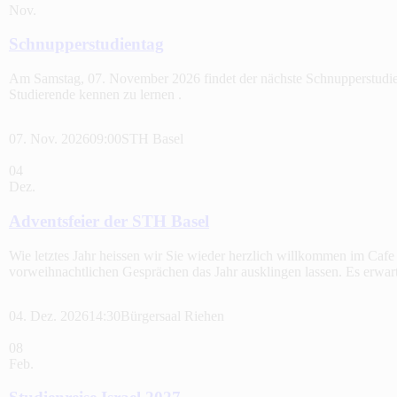
Nov.
Schnupperstudientag
Am Samstag, 07. November 2026 findet der nächste Schnupperstudien
Studierende kennen zu lernen .
07. Nov. 2026
09:00
STH Basel
04
Dez.
Adventsfeier der STH Basel
Wie letztes Jahr heissen wir Sie wieder herzlich willkommen im Ca
vorweihnachtlichen Gesprächen das Jahr ausklingen lassen. Es erwa
04. Dez. 2026
14:30
Bürgersaal Riehen
08
Feb.