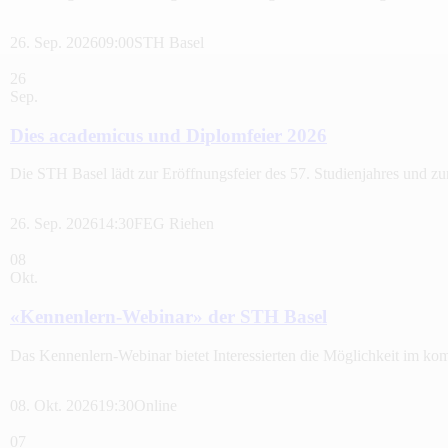
26. Sep. 2026
09:00
STH Basel
26
Sep.
Dies academicus und Diplomfeier 2026
Die STH Basel lädt zur Eröffnungsfeier des 57. Studienjahres und z
26. Sep. 2026
14:30
FEG Riehen
08
Okt.
«Kennenlern-Webinar» der STH Basel
Das Kennenlern-Webinar bietet Interessierten die Möglichkeit im 
08. Okt. 2026
19:30
Online
07