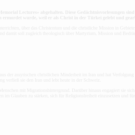
Memorial Lectures» abgehalten. Diese Gedächtnisvorlesungen sin
rmordet wurde, weil er als Christ in der Türkei gelebt und gearb
rrichten, über das Christentum und die christliche Mission in Gebiete
. Und damit soll zugleich theologisch über Martyrium, Mission und Bedr
aus der assyrischen christlichen Minderheit im Iran und hat Verfolgung 
 verließ sie den Iran und lebt heute in der Schweiz.
 Menschen mit Migrationshintergrund. Darüber hinaus engagiert sie sich
 im Glauben zu stärken, sich für Religionsfreiheit einzusetzen und für