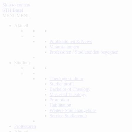
Skip to content
STH Basel
MENU
MENU
Aktuell
Publikationen & News
Veranstaltungen
Professoren / Studierenden begegnen
Studium
Theologiestudium
Studienprofil
Bachelor of Theology
Master of Theology
Promotion
Habilitation
Weitere Studienangebote
Service Studierende
Professoren
Alumni