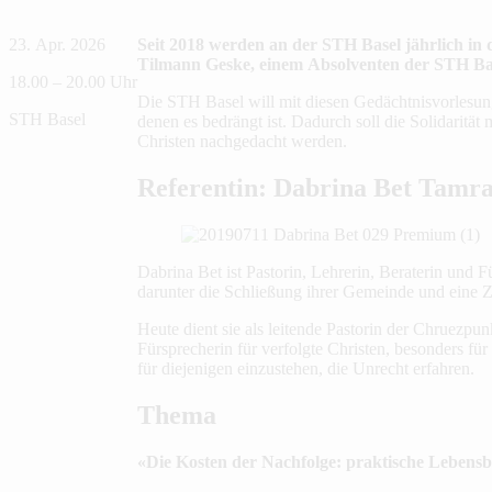
23. Apr. 2026
Seit 2018 werden an der STH Basel jährlich i
Tilmann Geske, einem Absolventen der STH Basel
18.00 – 20.00 Uhr
Die STH Basel will mit diesen Gedächtnisvorlesung
STH Basel
denen es bedrängt ist. Dadurch soll die Solidaritä
Christen nachgedacht werden.
Referentin: Dabrina Bet Tamra
Dabrina Bet ist Pastorin, Lehrerin, Beraterin und F
darunter die Schließung ihrer Gemeinde und eine Z
Heute dient sie als leitende Pastorin der Chruezpu
Fürsprecherin für verfolgte Christen, besonders fü
für diejenigen einzustehen, die Unrecht erfahren.
Thema
«Die Kosten der Nachfolge: praktische Lebensb