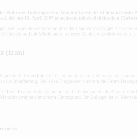
n der Nähe des Todestages von Tilmann Geske die «Tilmann Geske 
, der am 18. April 2007 gemeinsam mit zwei türkischen Christen e
en sein Andenken ehren und über die Lage von verfolgten Christen unte
t mit Christen und mit Missionaren in diesen Gebieten gestärkt werden
z (Iran)
ürsprecherin für verfolgte Christen und lebt in der Schweiz. Sie stammt 
eit der Inhaftierung. Nach den Ereignissen rund um die Grüne Bewegung
nkt / Freie Evangelische Gemeinde und arbeitet zudem als Beraterin für
r Menschen mit muslimischem Hintergrund. Ihr Anliegen ist es, Menschen
eispiele»