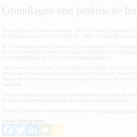
Grundlagen und praktische Im
Stefan Schweyer; Giessen: Brunnen, 2021; 224 Seiten; Paperback; 
Bestellungen aus der Schweiz: CHF 18.– (inkl. Versand) über
www.sc
Im Gottesdienst kommen Himmel und Erde zusammen. Gott begegnet se
wenn wir Gottesdienst feiern? Wie hängen sonntäglicher und alltägl
Gottesdienstleitung, Musik und Verkündigung gelingen?
Zuerst werden in einfacher Art und Weise theologische Eckdaten des G
werden auch Chancen und Grenzen digitaler Gottesdienste diskutiert.
Segen) mit zahlreichen konkreten Gestaltungshinweisen. Im letzten Te
Tageslauf.
Das Buch richtet sich vor allem an ehrenamtliche und angestellte Per
Reflexion und Weiterentwicklung der eigenen Gottesdienstkultur.
Weitere Informationen und Begleitmaterial unter
www.schweyer.ch/g
Diesen Beitrag teilen: