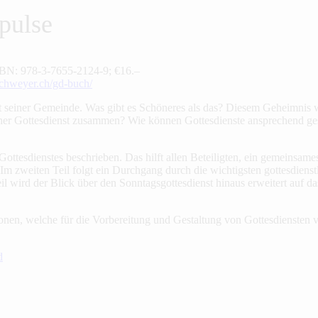
pulse
ISBN: 978-3-7655-2124-9; €16.–
hweyer.ch/gd-buch/
iner Gemeinde. Was gibt es Schöneres als das? Diesem Geheimnis will
icher Gottesdienst zusammen? Wie können Gottesdienste ansprechend g
ottesdienstes beschrieben. Das hilft allen Beteiligten, ein gemeinsame
 Im zweiten Teil folgt ein Durchgang durch die wichtigsten gottesdien
il wird der Blick über den Sonntagsgottesdienst hinaus erweitert auf 
sonen, welche für die Vorbereitung und Gestaltung von Gottesdiensten v
d